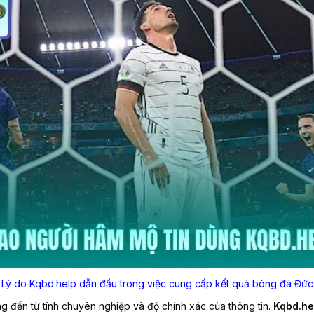
Lý do Kqbd.help dẫn đầu trong việc cung cấp kết quả bóng đá Đức
g đến từ tính chuyên nghiệp và độ chính xác của thông tin.
Kqbd.he