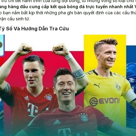
trữ chi tiết hành trình của từng đội bóng, từ những vòng sơ loại cho 
ảng hàng đầu cung cấp kết quả bóng đá trực tuyến nhanh nhất V
úp bạn nắm bắt kịp thời những pha ghi bàn quyết định của các cầu t
ận cầu sinh tử.
 Tỷ Số Và Hướng Dẫn Tra Cứu