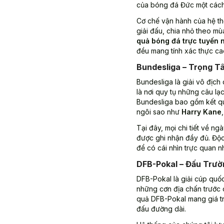
của bóng đá Đức một cách
Cơ chế vận hành của hệ th
giải đấu, chia nhỏ theo m
quả bóng đá trực tuyến n
đều mang tính xác thực ca
Bundesliga – Trọng T
Bundesliga là giải vô địch 
là nơi quy tụ những câu l
Bundesliga bao gồm kết q
ngôi sao như
Harry Kane
Tại đây, mọi chi tiết về ng
được ghi nhận đầy đủ. Độc 
để có cái nhìn trực quan n
DFB-Pokal – Đấu Trườ
DFB-Pokal là giải cúp quốc
những cơn địa chấn trước
quả DFB-Pokal mang giá trị
đấu đường dài.