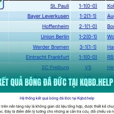
Hệ thống kết quả bóng đá Đức tại Kqbd.help
rên nền tảng này là không gian dữ liệu tổng hợp, được thiết kế chuy
ọc. Đây là điểm đến lý tưởng cho những ai cần tra cứu, đối chiếu và n