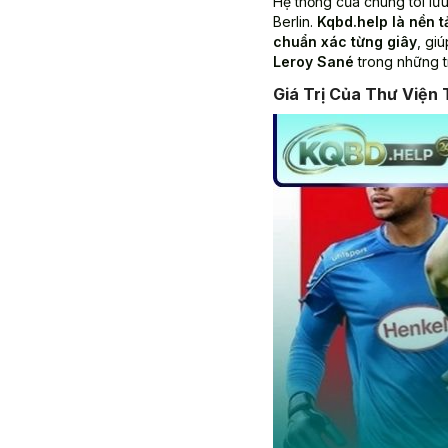
Hệ thống của chúng tôi lưu 
Berlin.
Kqbd.help là nền t
chuẩn xác từng giây
, gi
Leroy Sané
trong những tr
Giá Trị Của Thư Viện