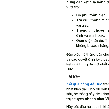
cung cấp kết quả bóng đá
vượt trội:
Độ phủ toàn diện:
C
Tra cứu thông minh
vài giây.
Thông tin chuyên 
định và chính xác.
Giao diện tối ưu:
Thi
không bị xao nhãng.
Đặc biệt, hệ thống của chú
và các quyết định kỹ thuậ
kết quả bóng đá mới nhất ở
Đức.
Lời Kết
Kết quả bóng đá Đức
trên
nhật hiện đại. Cho dù bạn
sâu, hệ thống này đều đáp
trực tuyến nhanh nhất Vi
Hãy bắt đầu hành trình k