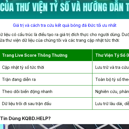
Giá trị và cách tra cứu kết quả bóng đá Đức tối ưu nhất
 liệu có cấu trúc là điều tạo ra giá trị đích thực cho người dùng. Dư
ữa thư viện dữ liệu của chúng tôi và các trang cập nhật tức thời:
Trang Live Score Thông Thường
Thư Viện Tỷ Số 
Cập nhật tỷ số tức thời
Lưu trữ và tra cứu
Trận đang diễn ra
Toàn bộ tỷ số the
Theo dõi biến động nhanh
Nghiên cứu, phân
Dữ liệu trôi đi sau trận đấu
Lưu trữ lâu dài, d
 Tin Dùng KQBD.HELP?