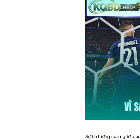
Sự tin tưởng của người dùn