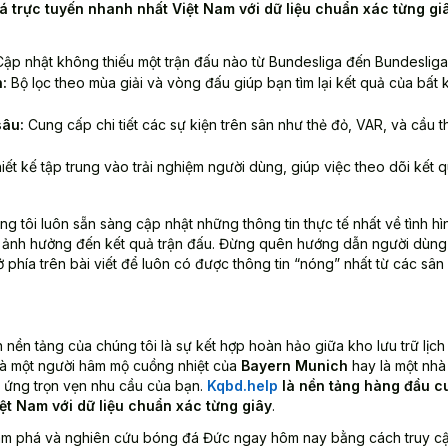
 trực tuyến nhanh nhất Việt Nam với dữ liệu chuẩn xác từng gi
ập nhật không thiếu một trận đấu nào từ Bundesliga đến Bundeslig
:
Bộ lọc theo mùa giải và vòng đấu giúp bạn tìm lại kết quả của bất 
sâu:
Cung cấp chi tiết các sự kiện trên sân như thẻ đỏ, VAR, và cầu 
ết kế tập trung vào trải nghiệm người dùng, giúp việc theo dõi kết 
ng tôi luôn sẵn sàng cập nhật những thông tin thực tế nhất về tình h
t ảnh hưởng đến kết quả trận đấu. Đừng quên hướng dẫn người dùng
 phía trên bài viết để luôn có được thông tin “nóng” nhất từ các sân
 nền tảng của chúng tôi là sự kết hợp hoàn hảo giữa kho lưu trữ lịch
 là một người hâm mộ cuồng nhiệt của
Bayern Munich
hay là một nhà
 ứng trọn vẹn nhu cầu của bạn.
Kqbd.help
là nền tảng hàng đầu c
ệt Nam với dữ liệu chuẩn xác từng giây
.
hám phá và nghiên cứu bóng đá Đức ngay hôm nay bằng cách truy 