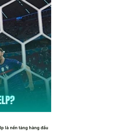
lp là nền tảng hàng đầu