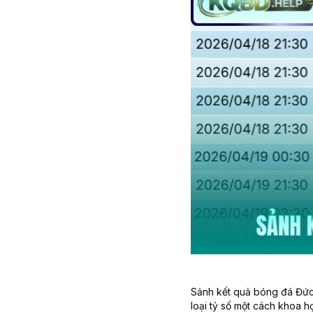
Sảnh kết quả bóng đá Đức t
loại tỷ số một cách khoa h