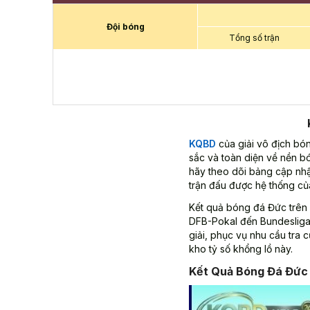
Đội bóng
Tổng số trận
KQBD
của giải vô địch bó
sắc và toàn diện về nền b
hãy theo dõi bảng cập nh
trận đấu được hệ thống củ
Kết quả bóng đá Đức trên h
DFB-Pokal đến Bundesliga 
giải, phục vụ nhu cầu tra 
kho tỷ số khổng lồ này.
Kết Quả Bóng Đá Đức 