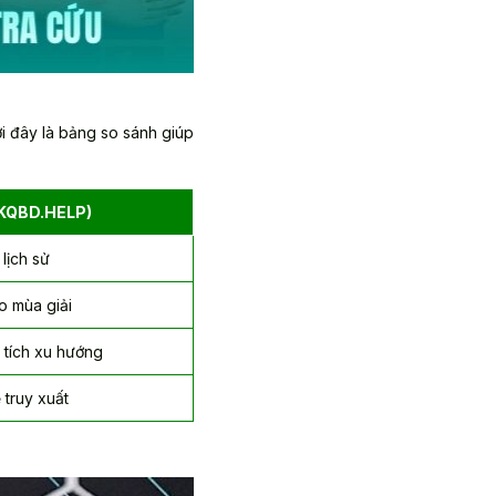
ới đây là bảng so sánh giúp
(KQBD.HELP)
 lịch sử
o mùa giải
 tích xu hướng
ễ truy xuất