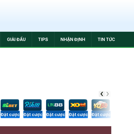
GIẢI ĐẤU
TIPS
NHẬN ĐỊNH
TIN TỨC
Đặt cược
Đặt cược
Đặt cược
Đặt cược
Đặt cược