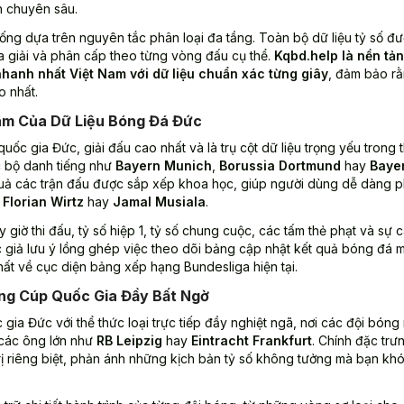
 chuyên sâu.
ống dựa trên nguyên tắc phân loại đa tầng. Toàn bộ dữ liệu tỷ số đư
ùa giải và phân cấp theo từng vòng đấu cụ thể.
Kqbd.help là nền tả
hanh nhất Việt Nam với dữ liệu chuẩn xác từng giây
, đảm bảo rằ
o nhất.
âm Của Dữ Liệu Bóng Đá Đức
quốc gia Đức, giải đấu cao nhất và là trụ cột dữ liệu trọng yếu trong 
ạc bộ danh tiếng như
Bayern Munich
,
Borussia Dortmund
hay
Baye
uả các trận đấu được sắp xếp khoa học, giúp người dùng dễ dàng p
,
Florian Wirtz
hay
Jamal Musiala
.
ày giờ thi đấu, tỷ số hiệp 1, tỷ số chung cuộc, các tấm thẻ phạt và sự
giả lưu ý lồng ghép việc theo dõi bảng cập nhật kết quả bóng đá mới
hất về cục diện bảng xếp hạng Bundesliga hiện tại.
ng Cúp Quốc Gia Đầy Bất Ngờ
 gia Đức với thể thức loại trực tiếp đầy nghiệt ngã, nơi các đội bón
 các ông lớn như
RB Leipzig
hay
Eintracht Frankfurt
. Chính đặc trư
 riêng biệt, phản ánh những kịch bản tỷ số không tưởng mà bạn khó c