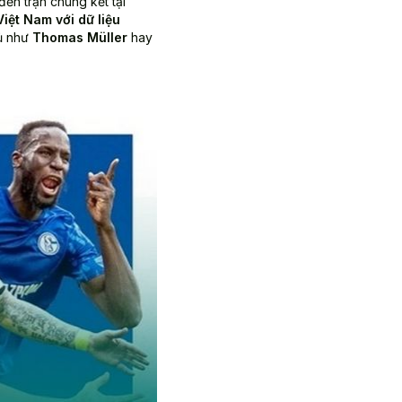
đến trận chung kết tại
iệt Nam với dữ liệu
hủ như
Thomas Müller
hay