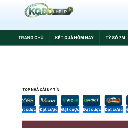
TRANG CHỦ
KẾT QUẢ HÔM NAY
TỶ SỐ 7M
TOP NHÀ CÁI
UY TÍN
Đặt cược
Đặt cược
Đặt cược
Đặt cược
Đặt cược