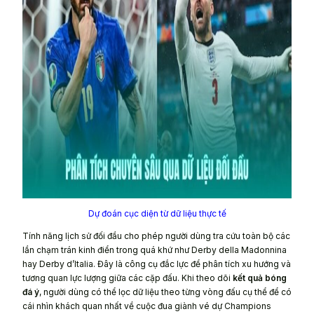
Dự đoán cục diện từ dữ liệu thực tế
Tính năng lịch sử đối đầu cho phép người dùng tra cứu toàn bộ các
lần chạm trán kinh điển trong quá khứ như Derby della Madonnina
hay Derby d’Italia. Đây là công cụ đắc lực để phân tích xu hướng và
tương quan lực lượng giữa các cặp đấu. Khi theo dõi
kết quả bóng
đá ý
, người dùng có thể lọc dữ liệu theo từng vòng đấu cụ thể để có
cái nhìn khách quan nhất về cuộc đua giành vé dự Champions