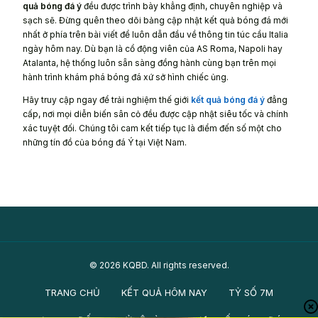
quả bóng đá ý
đều được trình bày khẳng định, chuyên nghiệp và
sạch sẽ. Đừng quên theo dõi bảng cập nhật kết quả bóng đá mới
nhất ở phía trên bài viết để luôn dẫn đầu về thông tin túc cầu Italia
ngày hôm nay. Dù bạn là cổ động viên của AS Roma, Napoli hay
Atalanta, hệ thống luôn sẵn sàng đồng hành cùng bạn trên mọi
hành trình khám phá bóng đá xứ sở hình chiếc ủng.
Hãy truy cập ngay để trải nghiệm thế giới
kết quả bóng đá ý
đẳng
cấp, nơi mọi diễn biến sân cỏ đều được cập nhật siêu tốc và chính
xác tuyệt đối. Chúng tôi cam kết tiếp tục là điểm đến số một cho
những tín đồ của bóng đá Ý tại Việt Nam.
© 2026 KQBD. All rights reserved.
TRANG CHỦ
KẾT QUẢ HÔM NAY
TỶ SỐ 7M