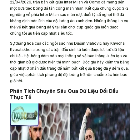
22/04/2026, trận bán kết giữa Inter Milan và Como đã mang đến
một bữa tiệc bóng đá tấn công mãn nhãn. Kết quả chung cuộc 3-2
nghiêng về phía Inter Milan sau màn rượt đuổi tỷ số nghẹt thở đã
khẳng định bản lĩnh của đội bóng áo xanh đen. Những thông tin cụ
thể về
kết quả bóng đá ý
tại sân chơi cúp quốc gia luôn được
chúng tôi ưu tiên cập nhật siêu tốc.
Sự thăng hoa của các ngôi sao như Dušan Vlahović hay Khvicha
Kvaratskhelia trong các trận đấu sinh tử luôn được lưu trữ dữ liệu
chi tiết. Hệ thống đảm bảo mọi thông số về bàn thắng, kiến tạo và
thời gian bù giờ được hiển thị minh bạch. Độc giả hãy kiểm tra bảng
cập nhật ở phần đầu trang để nắm bắt
kết quả bóng đá ý
đêm qua,
giúp việc phân tích phong độ đội bóng trở nên chuẩn xác hơn bao
giờ hết.
Phân Tích Chuyên Sâu Qua Dữ Liệu Đối Đầu
Thực Tế