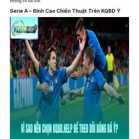
không có sai sót.
Serie A – Đỉnh Cao Chiến Thuật Trên KQBD Ý