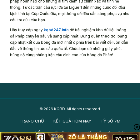
pháp hoàn hảo cho những ai tìm kiếm sự chính xác và tính hệ
thống. Từ các trận cầu rực lửa tại Ligue 1 đến những cuộc đối đầu
kịch tính tại Cúp Quốc Gia, mọi thông số đều sẵn sàng phục vụ nhu
cầu tra cứu của bạn.
Hãy truy cập ngay
kqbd247.info
để trải nghiệm kho dữ liệu bóng
đá Pháp chuyên sâu và đẳng cấp nhất. Đừng quên theo dõi bảng
cập nhật kết quả bóng đá mới nhất ở phía trên bài viết để luôn dẫn
đầu về thông tin túc cầu quốc tế. Chúc bạn có những giây phút
bùng nổ cùng những trận cầu đỉnh cao của bóng đá Pháp!
© 2026 KQBD. All rights reserved.
TRANG CHỦ
KẾT QUẢ HÔM NAY
TỶ SỐ 7M
LỊCH THI ĐẤU
TỶ LỆ KÈO
TRỰC TIẾP BÓNG ĐÁ