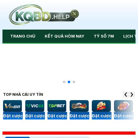
TRANG CHỦ
KẾT QUẢ HÔM NAY
TỶ SỐ 7M
LỊCH T
TOP NHÀ CÁI
UY TÍN
c
Đặt cược
Đặt cược
Đặt cược
Đặt cược
Đặt cược
Đặt cược