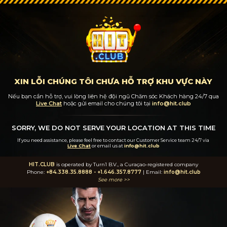
XIN LỖI CHÚNG TÔI CHƯA HỖ TRỢ KHU VỰC NÀY
Nếu bạn cần hỗ trợ, vui lòng liên hệ đội ngũ Chăm sóc Khách hàng 24/7
qua
Live Chat
hoặc gửi email cho chúng tôi tại
info@hit.club
SORRY, WE DO NOT SERVE YOUR LOCATION AT THIS TIME
If you need assistance, please feel free to contact our Customer Service team 24/7
via
Live Chat
or email us at
info@hit.club
HIT.CLUB
is operated by Turn1 B.V., a Curaçao-registered company
Phone:
+84.338.35.8888
-
+1.646.357.8777
| Email:
info@hit.club
See more >>