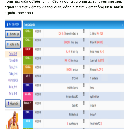
hoàn hảo giữa dữ liệu lịch thi đấu và công cụ phân tích chuyên sâu giúp
người chơi tiết kiệm tối đa thời gian, công sức tìm kiếm thông tin từ nhiều
nguồn khác nhau.