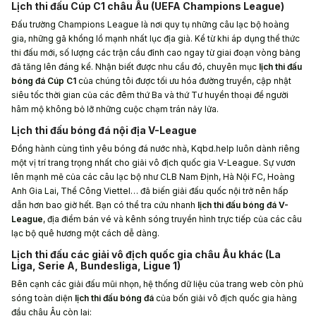
Lịch thi đấu Cúp C1 châu Âu (UEFA Champions League)
Đấu trường Champions League là nơi quy tụ những câu lạc bộ hoàng
gia, những gã khổng lồ mạnh nhất lục địa già. Kể từ khi áp dụng thể thức
thi đấu mới, số lượng các trận cầu đỉnh cao ngay từ giai đoạn vòng bảng
đã tăng lên đáng kể. Nhận biết được nhu cầu đó, chuyên mục
lịch thi đấu
bóng đá Cúp C1
của chúng tôi được tối ưu hóa đường truyền, cập nhật
siêu tốc thời gian của các đêm thứ Ba và thứ Tư huyền thoại để người
hâm mộ không bỏ lỡ những cuộc chạm trán nảy lửa.
Lịch thi đấu bóng đá nội địa V-League
Đồng hành cùng tình yêu bóng đá nước nhà, Kqbd.help luôn dành riêng
một vị trí trang trọng nhất cho giải vô địch quốc gia V-League. Sự vươn
lên mạnh mẽ của các câu lạc bộ như CLB Nam Định, Hà Nội FC, Hoàng
Anh Gia Lai, Thể Công Viettel… đã biến giải đấu quốc nội trở nên hấp
dẫn hơn bao giờ hết. Bạn có thể tra cứu nhanh
lịch thi đấu bóng đá V-
League
, địa điểm bán vé và kênh sóng truyền hình trực tiếp của các câu
lạc bộ quê hương một cách dễ dàng.
Lịch thi đấu các giải vô địch quốc gia châu Âu khác (La
Liga, Serie A, Bundesliga, Ligue 1)
Bên cạnh các giải đấu mũi nhọn, hệ thống dữ liệu của trang web còn phủ
sóng toàn diện
lịch thi đấu bóng đá
của bốn giải vô địch quốc gia hàng
đầu châu Âu còn lại: