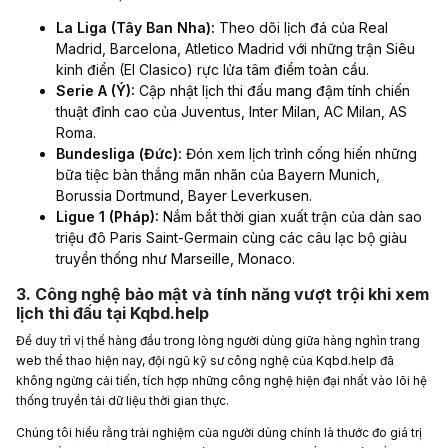
La Liga (Tây Ban Nha):
Theo dõi lịch đá của Real
Madrid, Barcelona, Atletico Madrid với những trận Siêu
kinh điển (El Clasico) rực lửa tâm điểm toàn cầu.
Serie A (Ý):
Cập nhật lịch thi đấu mang đậm tính chiến
thuật đỉnh cao của Juventus, Inter Milan, AC Milan, AS
Roma.
Bundesliga (Đức):
Đón xem lịch trình cống hiến những
bữa tiệc bàn thắng mãn nhãn của Bayern Munich,
Borussia Dortmund, Bayer Leverkusen.
Ligue 1 (Pháp):
Nắm bắt thời gian xuất trận của dàn sao
triệu đô Paris Saint-Germain cùng các câu lạc bộ giàu
truyền thống như Marseille, Monaco.
3. Công nghệ bảo mật và tính năng vượt trội khi xem
lịch thi đấu tại Kqbd.help
Để duy trì vị thế hàng đầu trong lòng người dùng giữa hàng nghìn trang
web thể thao hiện nay, đội ngũ kỹ sư công nghệ của Kqbd.help đã
không ngừng cải tiến, tích hợp những công nghệ hiện đại nhất vào lõi hệ
thống truyền tải dữ liệu thời gian thực.
Chúng tôi hiểu rằng trải nghiệm của người dùng chính là thước đo giá trị