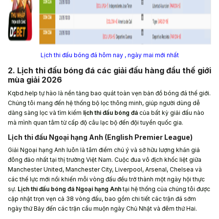
Lịch thi đấu bóng đá hôm nay , ngày mai mới nhất
2. Lịch thi đấu bóng đá các giải đấu hàng đầu thế giới
mùa giải 2026
Kqbd.help tự hào là nền tảng bao quát toàn vẹn bản đồ bóng đá thế giới.
Chúng tôi mang đến hệ thống bộ lọc thông minh, giúp người dùng dễ
dàng sàng lọc và tìm kiếm
lịch thi đấu bóng đá
của bất kỳ giải đấu nào
mà mình quan tâm từ cấp độ câu lạc bộ đến đội tuyển quốc gia.
Lịch thi đấu Ngoại hạng Anh (English Premier League)
Giải Ngoại hạng Anh luôn là tâm điểm chú ý và sở hữu lượng khán giả
đông đảo nhất tại thị trường Việt Nam. Cuộc đua vô địch khốc liệt giữa
Manchester United, Manchester City, Liverpool, Arsenal, Chelsea và
các thế lực mới nổi khiến mỗi vòng đấu đều trở thành một ngày hội thực
sự.
Lịch thi đấu bóng đá Ngoại hạng Anh
tại hệ thống của chúng tôi được
cập nhật trọn vẹn cả 38 vòng đấu, bao gồm chi tiết các trận đá sớm
ngày thứ Bảy đến các trận cầu muộn ngày Chủ Nhật và đêm thứ Hai.