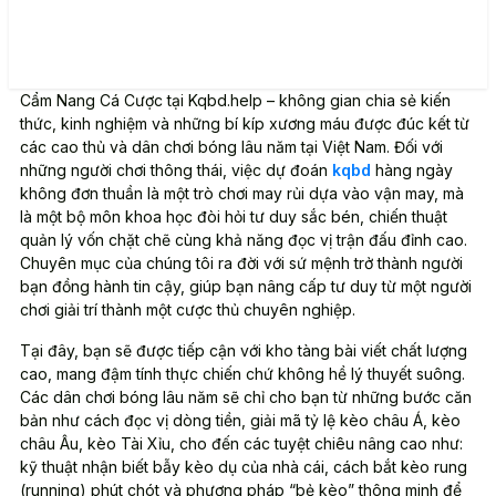
Cẩm Nang Cá Cược tại Kqbd.help – không gian chia sẻ kiến
thức, kinh nghiệm và những bí kíp xương máu được đúc kết từ
các cao thủ và dân chơi bóng lâu năm tại Việt Nam. Đối với
những người chơi thông thái, việc dự đoán
kqbd
hàng ngày
không đơn thuần là một trò chơi may rủi dựa vào vận may, mà
là một bộ môn khoa học đòi hỏi tư duy sắc bén, chiến thuật
quản lý vốn chặt chẽ cùng khả năng đọc vị trận đấu đỉnh cao.
Chuyên mục của chúng tôi ra đời với sứ mệnh trở thành người
bạn đồng hành tin cậy, giúp bạn nâng cấp tư duy từ một người
chơi giải trí thành một cược thủ chuyên nghiệp.
Tại đây, bạn sẽ được tiếp cận với kho tàng bài viết chất lượng
cao, mang đậm tính thực chiến chứ không hề lý thuyết suông.
Các dân chơi bóng lâu năm sẽ chỉ cho bạn từ những bước căn
bản như cách đọc vị dòng tiền, giải mã tỷ lệ kèo châu Á, kèo
châu Âu, kèo Tài Xỉu, cho đến các tuyệt chiêu nâng cao như:
kỹ thuật nhận biết bẫy kèo dụ của nhà cái, cách bắt kèo rung
(running) phút chót và phương pháp “bẻ kèo” thông minh để