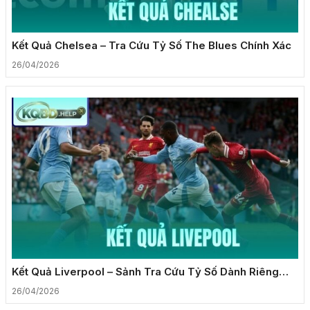
Kết Quả Chelsea – Tra Cứu Tỷ Số The Blues Chính Xác
26/04/2026
Kết Quả Liverpool – Sảnh Tra Cứu Tỷ Số Dành Riêng
The Kop
26/04/2026