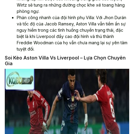
Wirtz sẽ tung ra những đường chọc khe xé toang hàng
phòng ngự.
Phản công nhanh của đội hình phụ Villa: Với Jhon Durán
và tốc độ của Jacob Ramsey, Aston Villa vẫn tiềm ẩn sự
nguy hiểm trong các tình huống chuyển trạng thái, đặc
biệt là khi Liverpool đẩy cao đội hình và thủ thành
Freddie Woodman của họ vẫn chưa mang lại sự yên tâm
tuyệt đối.
Soi Kèo Aston Villa Vs Liverpool – Lựa Chọn Chuyên
Gia