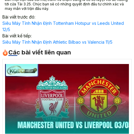
tới cửa Tài 3.25. Chúc bạn sẽ có những quyết định đầu tư chính xác và
may mắn với trận đấu này.
Bài viết trước đó:
Siêu Máy Tính Nhận Định Tottenham Hotspur vs Leeds United
12/5
Bài viết kế tiếp:
Siêu Máy Tính Nhận Định Athletic Bilbao vs Valencia 11/5
Các bài viết liên quan