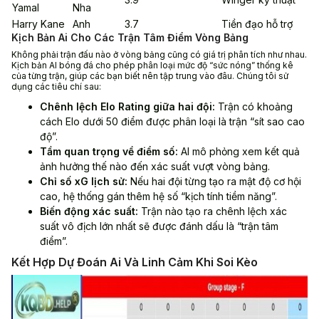
Yamal
Nha
Harry Kane
Anh
3.7
Tiền đạo hỗ trợ
Kịch Bản Ai Cho Các Trận Tâm Điểm Vòng Bảng
Không phải trận đấu nào ở vòng bảng cũng có giá trị phân tích như nhau.
Kịch bản AI bóng đá cho phép phân loại mức độ “sức nóng” thống kê
của từng trận, giúp các bạn biết nên tập trung vào đâu. Chúng tôi sử
dụng các tiêu chí sau:
Chênh lệch Elo Rating giữa hai đội:
Trận có khoảng
cách Elo dưới 50 điểm được phân loại là trận “sít sao cao
độ”.
Tầm quan trọng về điểm số:
AI mô phỏng xem kết quả
ảnh hưởng thế nào đến xác suất vượt vòng bảng.
Chỉ số xG lịch sử:
Nếu hai đội từng tạo ra mật độ cơ hội
cao, hệ thống gán thêm hệ số “kịch tính tiềm năng”.
Biến động xác suất:
Trận nào tạo ra chênh lệch xác
suất vô địch lớn nhất sẽ được đánh dấu là “trận tâm
điểm”.
Kết Hợp Dự Đoán Ai Và Linh Cảm Khi Soi Kèo