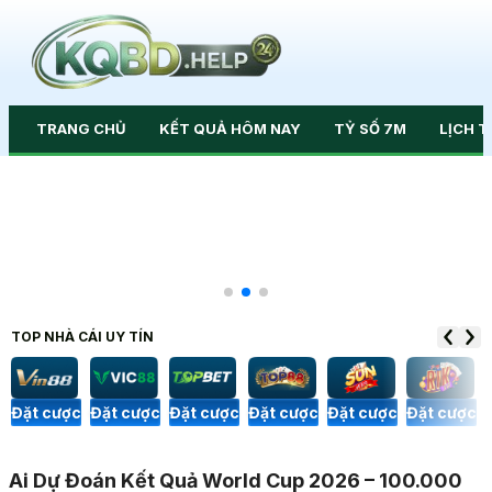
TRANG CHỦ
KẾT QUẢ HÔM NAY
TỶ SỐ 7M
LỊCH T
TOP NHÀ CÁI
UY TÍN
c
Đặt cược
Đặt cược
Đặt cược
Đặt cược
Đặt cược
Đặt cược
Ai Dự Đoán Kết Quả World Cup 2026 – 100.000