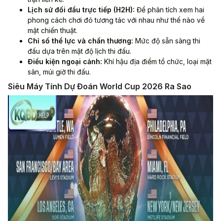
Lịch sử đối đầu trực tiếp (H2H):
Để phân tích xem hai
phong cách chơi đó tương tác với nhau như thế nào về
mặt chiến thuật.
Chỉ số thể lực và chấn thương:
Mức độ sẵn sàng thi
đấu dựa trên mật độ lịch thi đấu.
Điều kiện ngoại cảnh:
Khí hậu địa điểm tổ chức, loại mặt
sân, múi giờ thi đấu.
Siêu Máy Tính Dự Đoán World Cup 2026 Ra Sao