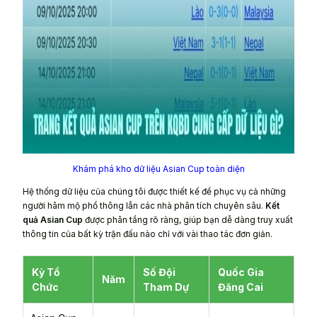
Khám phá kho dữ liệu Asian Cup toàn diện
Hệ thống dữ liệu của chúng tôi được thiết kế để phục vụ cả những
người hâm mộ phổ thông lẫn các nhà phân tích chuyên sâu.
Kết
quả Asian Cup
được phân tầng rõ ràng, giúp bạn dễ dàng truy xuất
thông tin của bất kỳ trận đấu nào chỉ với vài thao tác đơn giản.
Kỳ Tổ
Số Đội
Quốc Gia
Năm
Chức
Tham Dự
Đăng Cai