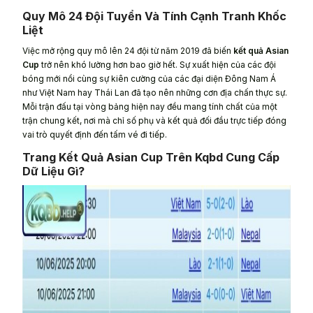
Quy Mô 24 Đội Tuyển Và Tính Cạnh Tranh Khốc
Liệt
Việc mở rộng quy mô lên 24 đội từ năm 2019 đã biến
kết quả Asian
Cup
trở nên khó lường hơn bao giờ hết. Sự xuất hiện của các đội
bóng mới nổi cùng sự kiên cường của các đại diện Đông Nam Á
như Việt Nam hay Thái Lan đã tạo nên những cơn địa chấn thực sự.
Mỗi trận đấu tại vòng bảng hiện nay đều mang tính chất của một
trận chung kết, nơi mà chỉ số phụ và kết quả đối đầu trực tiếp đóng
vai trò quyết định đến tấm vé đi tiếp.
Trang Kết Quả Asian Cup Trên Kqbd Cung Cấp
Dữ Liệu Gì?