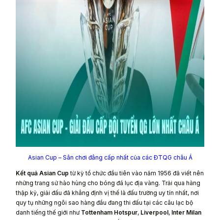
Asian Cup – Sân chơi đẳng cấp nhất của các ĐTQG châu Á
Kết quả Asian Cup
từ kỳ tổ chức đầu tiên vào năm 1956 đã viết nên
những trang sử hào hùng cho bóng đá lục địa vàng. Trải qua hàng
thập kỷ, giải đấu đã khẳng định vị thế là đấu trường uy tín nhất, nơi
quy tụ những ngôi sao hàng đầu đang thi đấu tại các câu lạc bộ
danh tiếng thế giới như
Tottenham Hotspur
,
Liverpool
,
Inter Milan