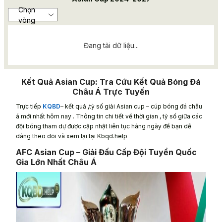
Chọn
vòng
Đang tải dữ liệu...
Kết Quả Asian Cup: Tra Cứu Kết Quả Bóng Đá
Châu Á Trực Tuyến
Trực tiếp
KQBD
– kết quả ,tỷ số giải Asian cup – cúp bóng đá châu
á mới nhất hôm nay . Thông tin chi tiết về thời gian , tỷ số giữa các
đội bóng tham dự được cập nhật liên tục hàng ngày để bạn dễ
dàng theo dõi và xem lại tại Kbqd.help
AFC Asian Cup – Giải Đấu Cấp Đội Tuyển Quốc
Gia Lớn Nhất Châu Á