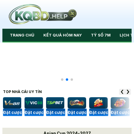
TRANG CHỦ
KẾT QUẢ HÔM NAY
TỶ SỐ 7M
LỊCH T
TOP NHÀ CÁI
UY TÍN
c
Đặt cược
Đặt cược
Đặt cược
Đặt cược
Đặt cược
Đặt cược
Asian Cup 2024-2027