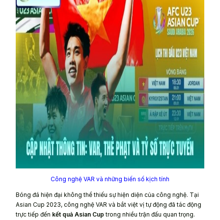
Công nghệ VAR và những biến số kịch tính
Bóng đá hiện đại không thể thiếu sự hiện diện của công nghệ. Tại
Asian Cup 2023, công nghệ VAR và bắt việt vị tự động đã tác động
trực tiếp đến
kết quả Asian Cup
trong nhiều trận đấu quan trọng.