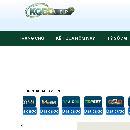
TRANG CHỦ
KẾT QUẢ HÔM NAY
TỶ SỐ 7M
TOP NHÀ CÁI
UY TÍN
Đặt cược
Đặt cược
Đặt cược
Đặt cược
Đặt cược