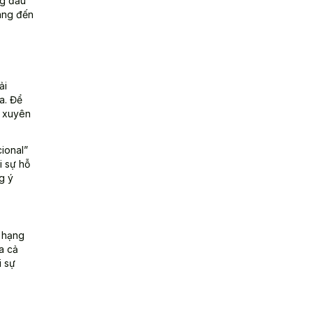
ng đầu
mang đến
ải
a. Để
g xuyên
ional”
i sự hỗ
g ý
 hạng
a cả
i sự