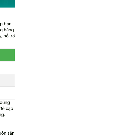
p bạn
ng hàng
, hỗ trợ
 dùng
 để cập
ng.
luôn sẵn