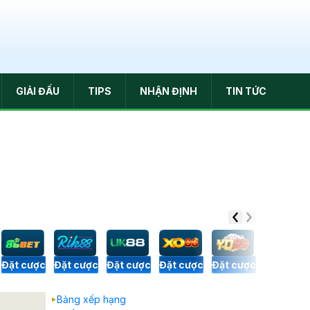
GIẢI ĐẤU
TIPS
NHẬN ĐỊNH
TIN TỨC
Đặt cược
Đặt cược
Đặt cược
Đặt cược
Đặt cược
Bảng xếp hạng