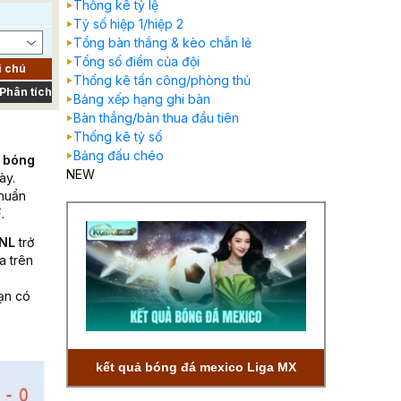
Thống kê tỷ lệ
Tỷ số hiệp 1/hiệp 2
Tổng bàn thắng & kèo chẵn lẻ
Tổng số điểm của đội
i chú
Thống kê tấn công/phòng thủ
Phân tích
Bảng xếp hạng ghi bàn
Bàn thắng/bàn thua đầu tiên
Thống kê tỷ số
Bảng đấu chéo
ả bóng
NEW
ày.
chuẩn
.
ANL
trở
a trên
bạn có
kết quả bóng đá mexico Liga MX