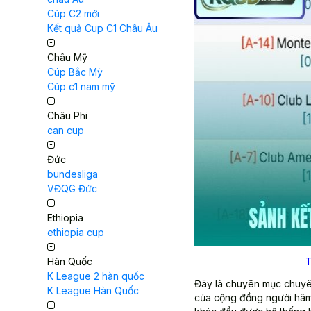
Cúp C2 mới
Kết quả Cup C1 Châu Âu
Châu Mỹ
Cúp Bắc Mỹ
Cúp c1 nam mỹ
Châu Phi
can cup
Đức
bundesliga
VĐQG Đức
Ethiopia
ethiopia cup
Hàn Quốc
T
K League 2 hàn quốc
Đây là chuyên mục chuyên
K League Hàn Quốc
của cộng đồng người hâm 