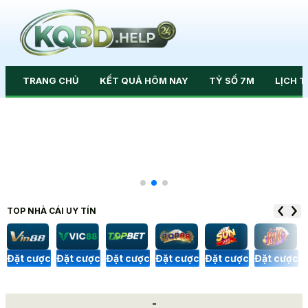
TRANG CHỦ
KẾT QUẢ HÔM NAY
TỶ SỐ 7M
LỊCH T
TOP NHÀ CÁI
UY TÍN
c
Đặt cược
Đặt cược
Đặt cược
Đặt cược
Đặt cược
Đặt cược
-